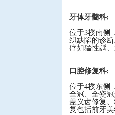
牙体牙髓科
:
位于
3楼南侧
织缺陷的诊断
疗如猛性龋、
口腔修复科
:
位于
4楼东侧
全冠、全瓷冠
盖义齿修复、
复包括前牙美