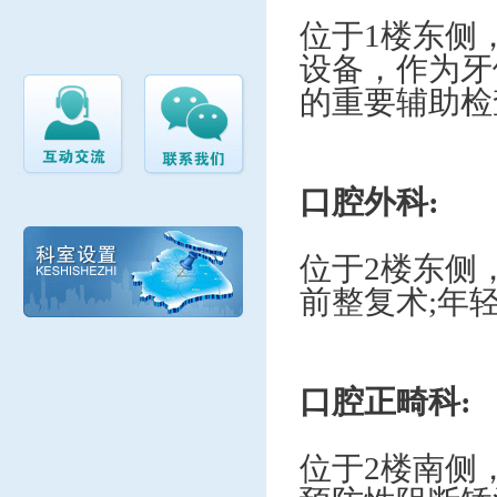
位于
1楼东侧
设备，作为牙
的重要辅助检
口腔外科
:
位于
2楼东侧
前整复术;年
口腔正畸科
:
位于
2楼南侧