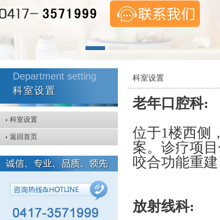
Department setting
科室设置
科室设置
老年口腔科
:
科室设置
位于
1楼西侧
返回首页
案。诊疗项目
咬合功能重建
放射线科
: